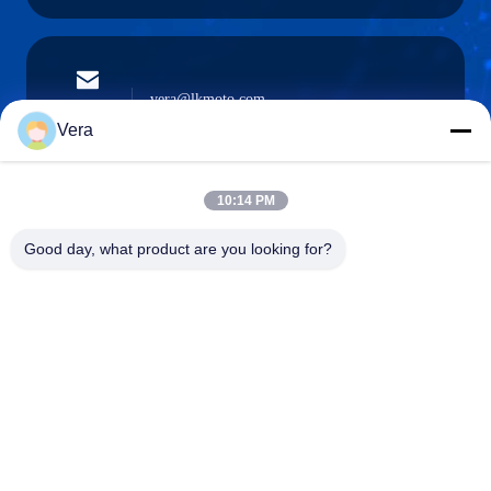
vera@lkmoto.com
El correo
electrónico
Vera
10:14 PM
0086-15823905611
Good day, what product are you looking for?
Teléfono
Chongqing Longkang Motorcycle Co., Ltd.