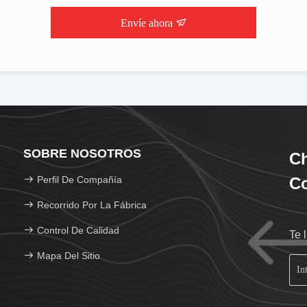
Envíe ahora
SOBRE NOSOTROS
C
Perfil De Compañía
Co
Recorrido Por La Fábrica
Control De Calidad
Te 
Mapa Del Sitio