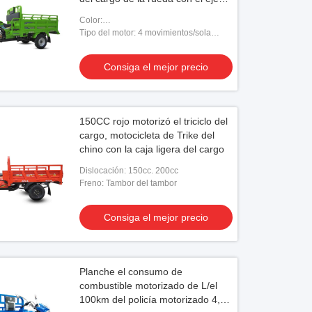
trasero normal
Color:
Rojo/azul/anaranjado/blanco/negro
Tipo del motor: 4 movimientos/sola
refrigeración del cilindro/por agua
Consiga el mejor precio
150CC rojo motorizó el triciclo del
cargo, motocicleta de Trike del
chino con la caja ligera del cargo
Dislocación: 150cc. 200cc
Freno: Tambor del tambor
Consiga el mejor precio
Planche el consumo de
combustible motorizado de L/el
100km del policía motorizado 4,5