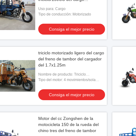
motocicleta del cargo de tres
Uso para: Cargo
ruedas
Tipo de conducción: Motorizado
Consiga el mejor precio
triciclo motorizado ligero del cargo
del freno de tambor del cargador
del 1.7x1.25m
Nombre de producto: Triciclo
motorizado cargador ligero del cargo
Tipo del motor: 4 movimientos/sola
refrigeración del cilindro/por agua
Consiga el mejor precio
Motor del cc Zongshen de la
motocicleta 150 de la rueda del
chino tres del freno de tambor