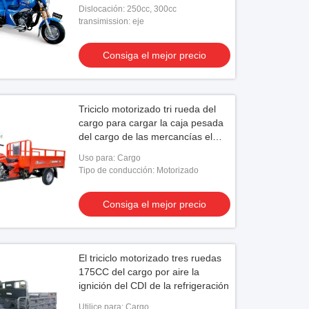
del triciclo 250cc tres del cargo
Dislocación: 250cc, 300cc
transimission: eje
Consiga el mejor precio
Triciclo motorizado tri rueda del
cargo para cargar la caja pesada
del cargo de las mercancías el
1.8M*1.25M
Uso para: Cargo
Tipo de conducción: Motorizado
Consiga el mejor precio
El triciclo motorizado tres ruedas
175CC del cargo por aire la
ignición del CDI de la refrigeración
Utilice para: Cargo