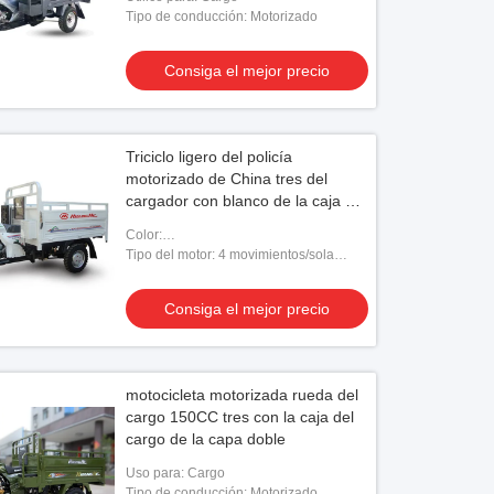
Tipo de conducción: Motorizado
Consiga el mejor precio
Triciclo ligero del policía
motorizado de China tres del
cargador con blanco de la caja el
1.7*1.25m del cargo
Color:
Rojo/azul/anaranjado/blanco/negro
Tipo del motor: 4 movimientos/sola
refrigeración del cilindro/por agua
Consiga el mejor precio
motocicleta motorizada rueda del
cargo 150CC tres con la caja del
cargo de la capa doble
Uso para: Cargo
Tipo de conducción: Motorizado