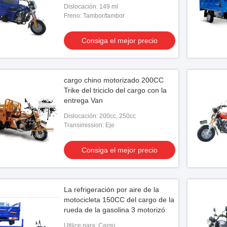
Dislocación: 149 ml
Freno: Tambor/tambor
Consiga el mejor precio
cargo chino motorizado 200CC
Trike del triciclo del cargo con la
entrega Van
Dislocación: 200cc, 250cc
Transimission: Eje
Consiga el mejor precio
La refrigeración por aire de la
motocicleta 150CC del cargo de la
rueda de la gasolina 3 motorizó
Utilice para: Cargo