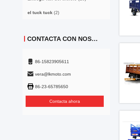
el tuck tuck
(2)
CONTACTA CON NOSOTROS
86-15823905611
vera@lkmoto.com
86-23-65785650
Contacta ahora