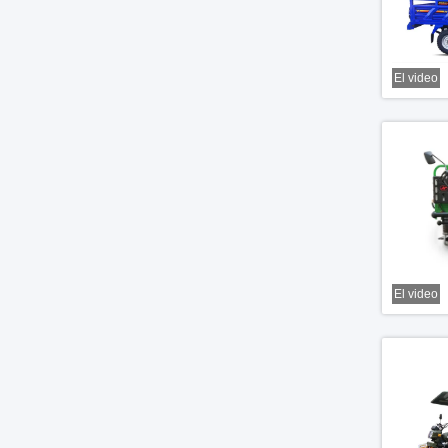
El video
El video