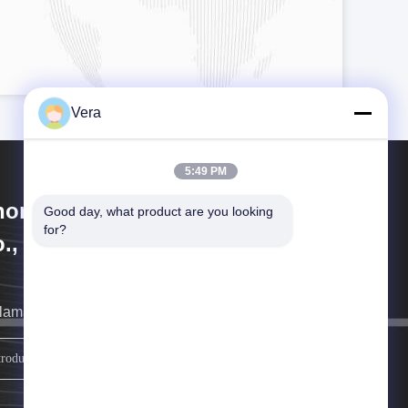
Vera
5:49 PM
hongqing Longkang Motorcycle
Good day, what product are you looking 
for?
., Ltd.
llamaremos tan pronto como sea posible.
Regístrate