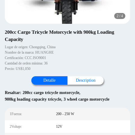
3
/
4
200cc Cargo Tricycle Motorcycle with 900kg Loading
Capacity
Lugar de origen: Chongqing, China
Nombre de la marca: HUANGHE
Certificación: CCC.ISO9001
Cantidad de orden mínima: 36
Precio: US$1,050
Detalle
Description
Resaltar:
200cc cargo tricycle motorcycle
,
900kg loading capacity tricycle
,
3 wheel cargo motorcycle
1Fuerza:
200 - 250 W
2Voltaje:
12V