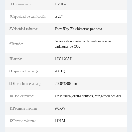
3Desplazamiento:
> 250 cc
4Capacidad de calificación:
≥ 25°
5Velocidad máxima:
Entre 50 y 70 kilómetros por hora.
Se trata de un sistema de medición de las
6Tamaño:
emisiones de CO2
7Batería:
12V 120AH
8Capacidad de carga:
900 kg
9Dimensión de la carga:
2000*1300m m
10Tipo de motor:
Un cilindro, cuatro tiempos, refrigerado por aire
11Potencia máxima:
9.0KW
12Torque máximo:
11N.M.