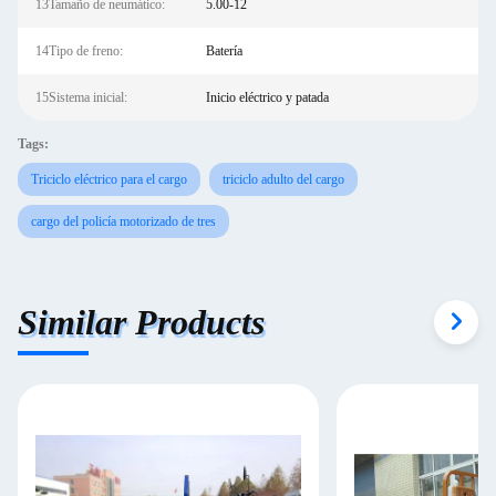
13Tamaño de neumático:
5.00-12
14Tipo de freno:
Batería
15Sistema inicial:
Inicio eléctrico y patada
Tags:
Triciclo eléctrico para el cargo
triciclo adulto del cargo
cargo del policía motorizado de tres
Similar Products