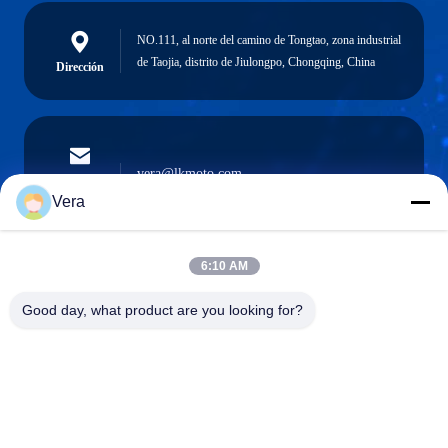
NO.111, al norte del camino de Tongtao, zona industrial
de Taojia, distrito de Jiulongpo, Chongqing, China
Dirección
vera@lkmoto.com
El correo
electrónico
Vera
6:10 AM
0086-15823905611
Good day, what product are you looking for?
Teléfono
Chongqing Longkang Motorcycle Co., Ltd.