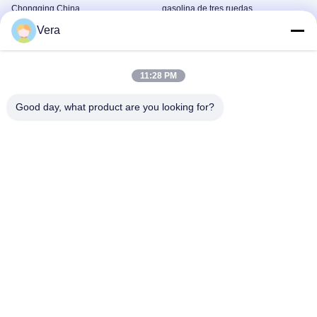
Chongqing China
gasolina de tres ruedas
Motocicleta De Carga De Tres
Motocicleta De Carga De Tres
Vera
Ruedas
Ruedas
January 28, 2026
January 28, 2026
11:28 PM
Good day, what product are you looking for?
00:28
00:15
Motocicletas de carga de tres ruedas
2.4m Carga pesada 3 ruedas de
de 175 cc Triciclos de carga pesada
carga motocicleta 250cc 1400rpm
Otros Vídeos
Motocicleta De Carga De 3
Ruedas
December 03, 2024
May 30, 2025
00:33
00:31
Motos de carga de 3 ruedas de
Motocicletas de carga de tres ruedas