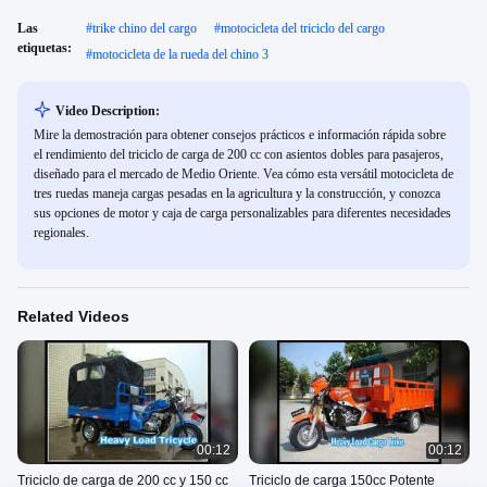
Las
#
trike chino del cargo
#
motocicleta del triciclo del cargo
etiquetas:
#
motocicleta de la rueda del chino 3
Video Description:
Mire la demostración para obtener consejos prácticos e información rápida sobre
el rendimiento del triciclo de carga de 200 cc con asientos dobles para pasajeros,
diseñado para el mercado de Medio Oriente. Vea cómo esta versátil motocicleta de
tres ruedas maneja cargas pesadas en la agricultura y la construcción, y conozca
sus opciones de motor y caja de carga personalizables para diferentes necesidades
regionales.
Related Videos
00:12
00:12
Triciclo de carga de 200 cc y 150 cc
Triciclo de carga 150cc Potente