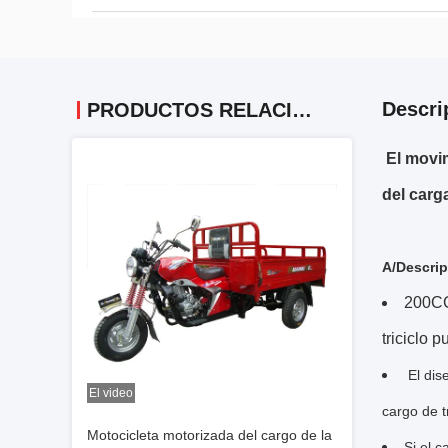
Descri
PRODUCTOS RELACIONADOS
El movim
del carg
A/Descrip
200CC 
triciclo 
El dis
El video
cargo de t
Motocicleta motorizada del cargo de la
Si el 