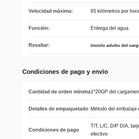
Velocidad máxima:
65 kilómetros por hor
Función:
Entrega del agua
Resaltar:
triciclo adulto del car
Condiciones de pago y envío
Cantidad de orden mínima
1*20GP del cargamen
Detalles de empaquetado
Método del embalaje
T/T, L/C, D/P D/A, tar
Condiciones de pago
efectivo