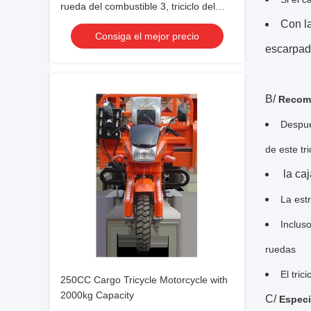
rueda del combustible 3, triciclo del
cargo 150CC con la linterna de cristal
Con la
Consiga el mejor precio
escarpad
B/
Recomi
Despué
de este tr
la ca
La est
Inclus
ruedas
El tric
250CC Cargo Tricycle Motorcycle with
2000kg Capacity
C/
Especi