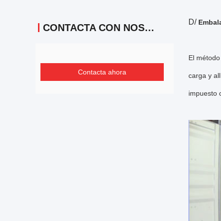
D/
Embala
CONTACTA CON NOSOTROS
El método 
Contacta ahora
carga y al
impuesto c