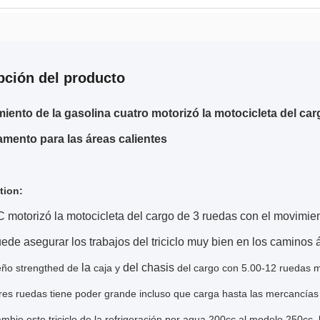
pción del producto
iento de la gasolina cuatro motorizó la motocicleta del ca
amento para las áreas calientes
tion:
motorizó la motocicleta del cargo de 3 ruedas con el movimient
puede asegurar los trabajos del triciclo muy bien en los caminos
la
del chasis
eño strengthed de
caja y
del cargo con 5.00-12 ruedas 
res ruedas tiene poder grande incluso que carga hasta las mercancía
cambio este triciclo de la refrigeración por agua 200cc al modelo 250