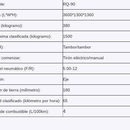
le:
RQ-90
 (L*W*H):
3600*1300*1360
 (kilogramo):
380
ima clasificada (kilogramo):
1500
R):
Tambor/tambor
l comenzar:
Tirón eléctrico/manual
l neumático (F/R):
5.00-12
ón:
Eje
 de tierra (milímetro):
180
clasificado (kilómetro por hora):
65
4
e combustible (L/100km):