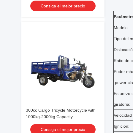
Consiga el mejor precio
Parámetro
Modelo:
Tipo del m
Dislocació
Ratio de 
Poder máxi
.power cla
Esfuerzo 
giratoria:
300cc Cargo Tricycle Motorcycle with
Velocidad 
1000kg-2000kg Capacity
Ignición:
Consiga el mejor precio