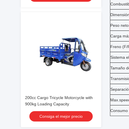
Combustib
Dimensión
Peso neto
Carga máx
Freno (F/
Sistema e
Tamaño de
Transmisi
Separación
200cc Cargo Tricycle Motorcycle with
Max.speed 
900kg Loading Capacity
Consumo d
Consiga el mejor precio