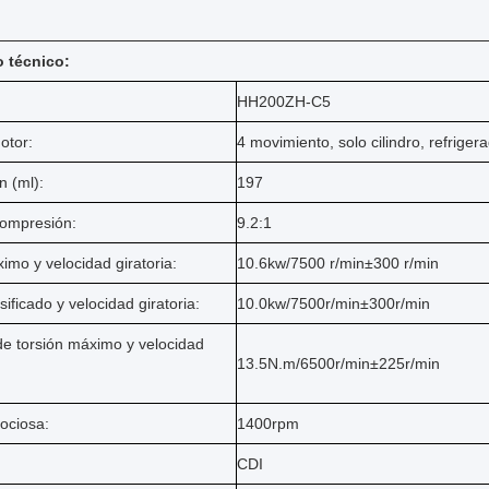
 técnico:
HH200ZH-C5
otor:
4 movimiento, solo cilindro, refrige
n (ml):
197
compresión:
9.2:1
mo y velocidad giratoria:
10.6kw/7500 r/min±300 r/min
sificado y velocidad giratoria:
10.0kw/7500r/min±300r/min
de torsión máximo y velocidad
13.5N.m/6500r/min±225r/min
ociosa:
1400rpm
CDI