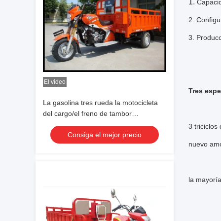
1.
Capacid
2. Configu
3. Producc
El video
Tres espe
La gasolina tres rueda la motocicleta
del cargo/el freno de tambor
motorizado de Trike del cargo
3 triciclo
Consiga el mejor precio
nuevo amor
la mayoría