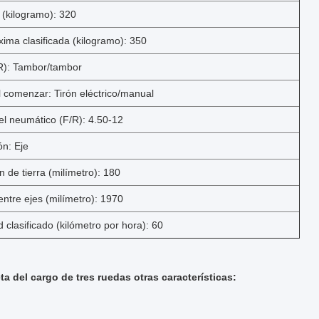
 (kilogramo): 320
ima clasificada (kilogramo): 350
R): Tambor/tambor
l comenzar: Tirón eléctrico/manual
l neumático (F/R): 4.50-12
ón: Eje
 de tierra (milímetro): 180
entre ejes (milímetro): 1970
clasificado (kilómetro por hora): 60
ta del cargo de tres ruedas otras características: