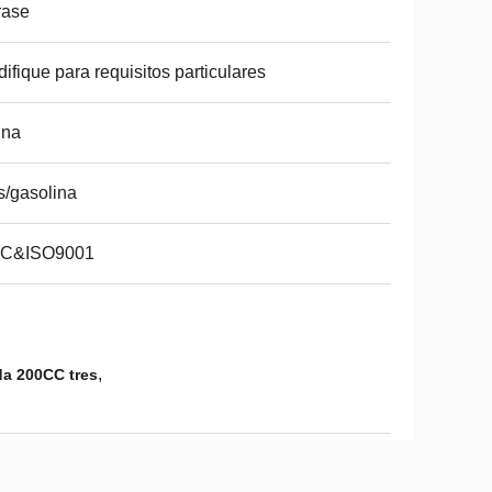
rase
ifique para requisitos particulares
ina
/gasolina
C&ISO9001
,
da 200CC tres