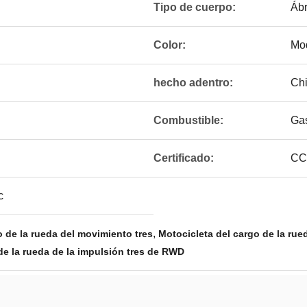
Tipo de cuerpo:
Áb
Color:
Mod
hecho adentro:
Ch
Combustible:
Gas
Certificado:
CC
c
,
o de la rueda del movimiento tres
Motocicleta del cargo de la rue
de la rueda de la impulsión tres de RWD