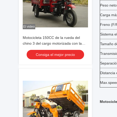
Peso neto
Carga máx
Freno (F/
El video
Sistema e
Motocicleta 150CC de la rueda del
chino 3 del cargo motorizada con la
Tamaño de
cubierta del carro
Transmisi
Consiga el mejor precio
Separación
Distancia 
Max.speed 
Motocicle