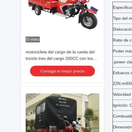
Especifica
Tipo del m
Dislocació
El video
Ratio de 
Poder máx
motocicleta del cargo de la rueda del
triciclo tres del cargo 200CC con los
.power cla
asientos de pasajero dobles
Consiga el mejor precio
Esfuerzo d
22N.m/65
Velocidad
Ignición: 
Combustib
Dimensión