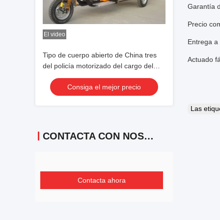
Garantía d
Precio co
El video
Entrega a 
Tipo de cuerpo abierto de China tres
Actuado f
del policía motorizado del cargo del
triciclo anaranjado del motor 9kw
Consiga el mejor precio
Las etiq
CONTACTA CON NOSOTROS
Contacta ahora