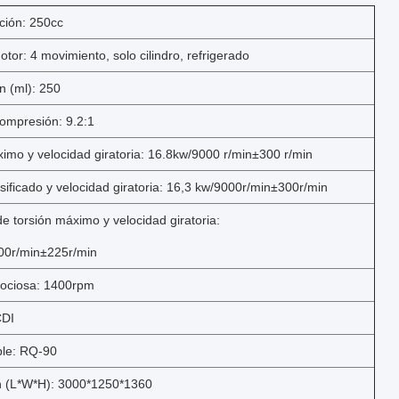
ción: 250cc
otor: 4 movimiento, solo cilindro, refrigerado
n (ml): 250
compresión: 9.2:1
imo y velocidad giratoria: 16.8kw/9000 r/min±300 r/min
sificado y velocidad giratoria: 16,3 kw/9000r/min±300r/min
e torsión máximo y velocidad giratoria:
00r/min±225r/min
 ociosa: 1400rpm
CDI
le: RQ-90
 (L*W*H): 3000*1250*1360