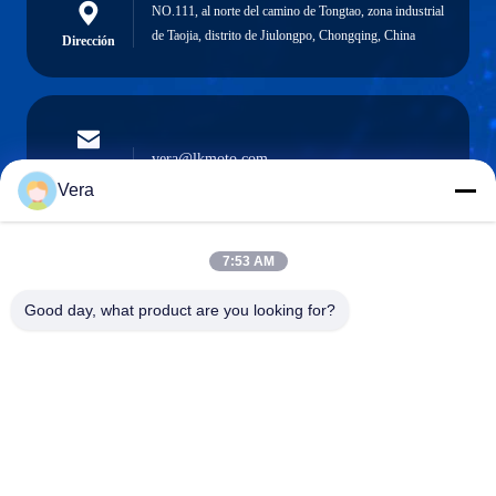
NO.111, al norte del camino de Tongtao, zona industrial
de Taojia, distrito de Jiulongpo, Chongqing, China
Dirección
vera@lkmoto.com
El correo
electrónico
Vera
7:53 AM
0086-15823905611
Good day, what product are you looking for?
Teléfono
Chongqing Longkang Motorcycle Co., Ltd.