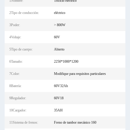
1Nombre:
Triciclo eléctrico
2Tipo de conducción:
eléctrico
3Poder:
> 800W
4Voltaje:
60V
5Tipo de cuerpo:
Abierto
6Tamaño:
2250*1000*1200
7Color:
Modifique para requisitos particulares
8Batería:
60V32Ah
9Regulador:
60V18
10Cargador:
35AH
11Sistema de frenos:
Freno de tambor mecánico 160