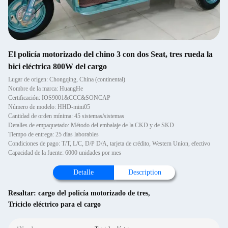
El policía motorizado del chino 3 con dos Seat, tres rueda la
bici eléctrica 800W del cargo
Lugar de origen: Chongqing, China (continental)
Nombre de la marca: HuangHe
Certificación: IOS9001&CCC&SONCAP
Número de modelo: HHD-mini05
Cantidad de orden mínima: 45 sistemas/sistemas
Detalles de empaquetado: Método del embalaje de la CKD y de SKD
Tiempo de entrega: 25 días laborables
Condiciones de pago: T/T, L/C, D/P D/A, tarjeta de crédito, Western Union, efectivo
Capacidad de la fuente: 6000 unidades por mes
Detalle
Description
Resaltar:
cargo del policía motorizado de tres
,
Triciclo eléctrico para el cargo