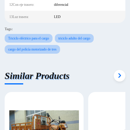
12Con eje trasero:
diferencial
13Luz trasera:
LED
Tags:
Triciclo eléctrico para el cargo
triciclo adulto del cargo
cargo del policía motorizado de tres
Similar Products