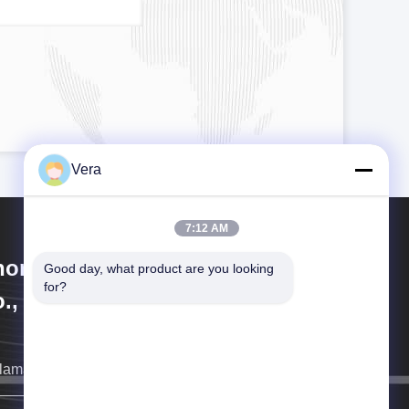
Vera
7:12 AM
hongqing Longkang Motorcycle
Good day, what product are you looking 
for?
., Ltd.
llamaremos tan pronto como sea posible.