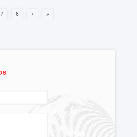
7
8
os