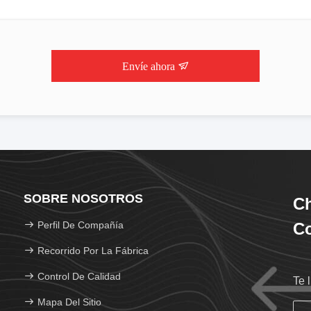
Envíe ahora
SOBRE NOSOTROS
C
Perfil De Compañía
Co
Recorrido Por La Fábrica
Control De Calidad
Te 
Mapa Del Sitio