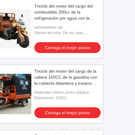
Triciclo del motor del cargo del
combustible 200cc de la
refrigeración por agua con la
entrega Van de la fuerza
transimission: eje
Opción del color: De oro, azul,
anaranjado,
Consiga el mejor precio
Triciclo del motor del cargo de la
cabina 150CC de la gasolina con
la cubierta delantera y trasera
para el adulto
Materiales: Hierro, acero, plástico
Dislocación: 150CC
Consiga el mejor precio