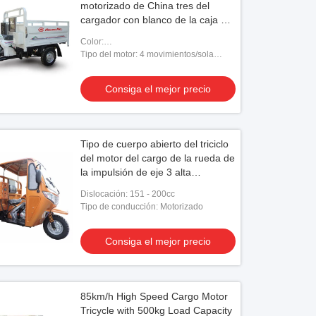
motorizado de China tres del
cargador con blanco de la caja el
1.7*1.25m del cargo
Color:
Rojo/azul/anaranjado/blanco/negro
Tipo del motor: 4 movimientos/sola
refrigeración del cilindro/por agua
Consiga el mejor precio
Tipo de cuerpo abierto del triciclo
del motor del cargo de la rueda de
la impulsión de eje 3 alta
capacidad de cargamento de
Dislocación: 151 - 200cc
1700 * de 1250m m
Tipo de conducción: Motorizado
Consiga el mejor precio
85km/h High Speed Cargo Motor
Tricycle with 500kg Load Capacity