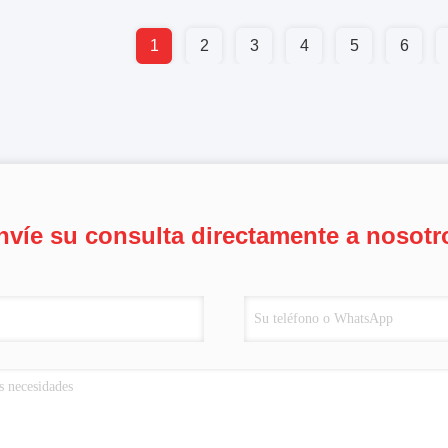
1
2
3
4
5
6
nvíe su consulta directamente a nosotr