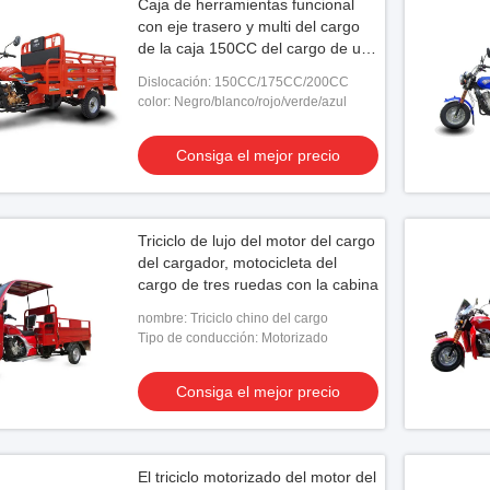
Caja de herramientas funcional
con eje trasero y multi del cargo
de la caja 150CC del cargo de un
coche más alto del triciclo
Dislocación: 150CC/175CC/200CC
color: Negro/blanco/rojo/verde/azul
Consiga el mejor precio
Triciclo de lujo del motor del cargo
del cargador, motocicleta del
cargo de tres ruedas con la cabina
nombre: Triciclo chino del cargo
Tipo de conducción: Motorizado
Consiga el mejor precio
El triciclo motorizado del motor del