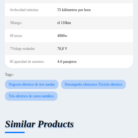
4velocidad máxima:
55 kilómetros por hora
5Rango:
el 110km
6Fuerza:
4000w
7Voltaje estándar:
76,8 V
8Capacidad de asientos:
4-6 pasajeros
Tags:
Negocio eléctrico de tres ruedas
Desempeño silencioso Triciclo eléctrico
Trío eléctrico de cuero metálico
Similar Products