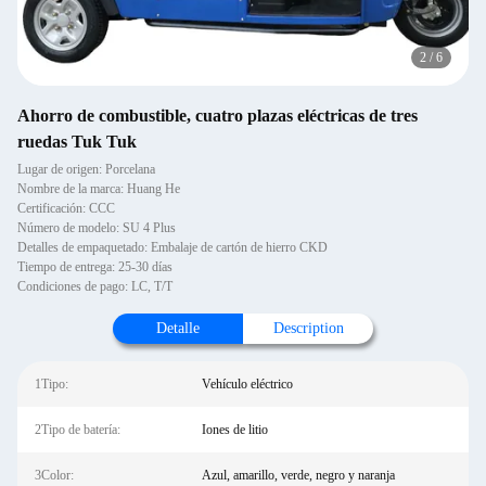
2
/
6
Ahorro de combustible, cuatro plazas eléctricas de tres
ruedas Tuk Tuk
Lugar de origen: Porcelana
Nombre de la marca: Huang He
Certificación: CCC
Número de modelo: SU 4 Plus
Detalles de empaquetado: Embalaje de cartón de hierro CKD
Tiempo de entrega: 25-30 días
Condiciones de pago: LC, T/T
Detalle
Description
1Tipo:
Vehículo eléctrico
2Tipo de batería:
Iones de litio
3Color:
Azul, amarillo, verde, negro y naranja