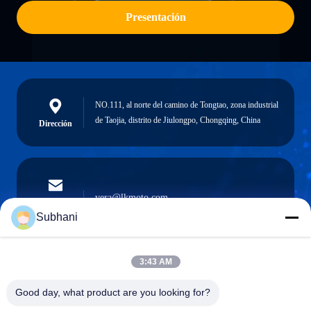
Presentación
NO.111, al norte del camino de Tongtao, zona industrial
de Taojia, distrito de Jiulongpo, Chongqing, China
Dirección
vera@lkmoto.com
El correo
electrónico
Subhani
3:43 AM
0086-15823905611
Good day, what product are you looking for?
Teléfono