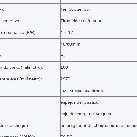
R):
Tambor/tambor
l comenzar:
Tirón eléctrico/manual
l neumático (F/R):
4.5-12
40*80m m
ón:
Eje
 de tierra (milímetro):
180
entre ejes (milímetro):
1970
luz principal cuadrada.
espejos del plástico.
caja del cargo del volquete.
dor de choque:
amortiguador de choque europeo espec