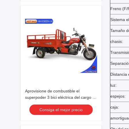
Freno (F/
Sistema e
Tamaño de
chasis:
Transmisi
Separación
Distancia 
luz:
Aprovisione de combustible el
espejos:
superpoder 3 bici eléctrica del cargo de
la motocicleta/tres ruedas del cargo de
caja:
Consiga el mejor precio
la rueda
amortigua