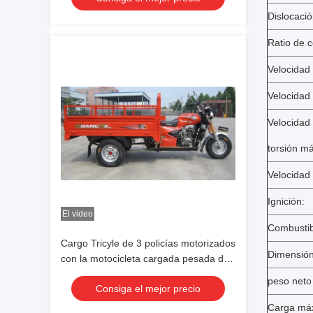
Dislocació
Ratio de 
Velocidad 
Velocidad 
Velocidad 
torsión m
Velocidad 
Ignición:
El video
Combustib
Cargo Tricyle de 3 policías motorizados
Dimensión
con la motocicleta cargada pesada del
cargo de la caja 150cc del cargo
peso neto 
Consiga el mejor precio
Carga máx