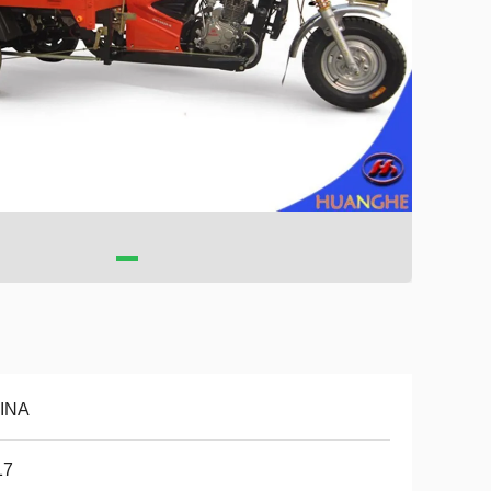
INA
17