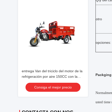
Qty del c
otro
opciones:
entrega Van del triciclo del motor de la
Packging
refrigeración por aire 150CC con la
caja de herramientas multi de la
Consiga el mejor precio
función
Normalmente
usted tiene