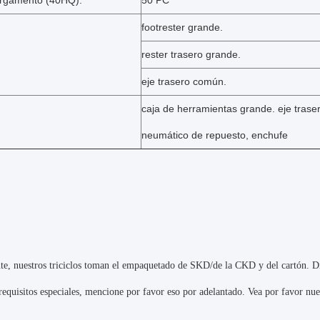
argamento (40HQ):
50 PC
footrester grande.
rester trasero grande.
eje trasero común.
caja de herramientas grande. eje trase
neumático de repuesto, enchufe
, nuestros triciclos toman el empaquetado de SKD/de la CKD y del cartón. Di
 requisitos especiales, mencione por favor eso por adelantado. Vea por favor n