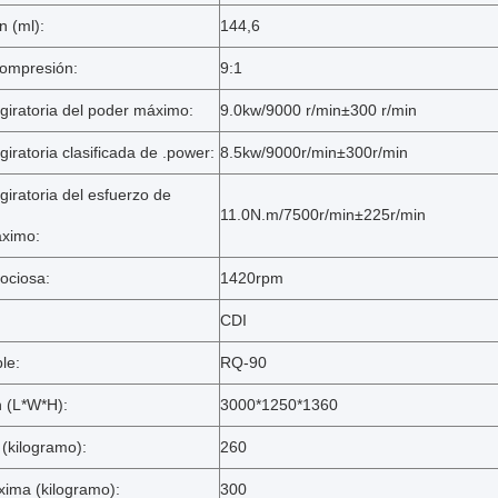
n (ml):
144,6
compresión:
9:1
giratoria del poder máximo:
9.0kw/9000 r/min±300 r/min
giratoria clasificada de .power:
8.5kw/9000r/min±300r/min
giratoria del esfuerzo de
11.0N.m/7500r/min±225r/min
áximo:
ociosa:
1420rpm
CDI
le:
RQ-90
 (L*W*H):
3000*1250*1360
(kilogramo):
260
ima (kilogramo):
300