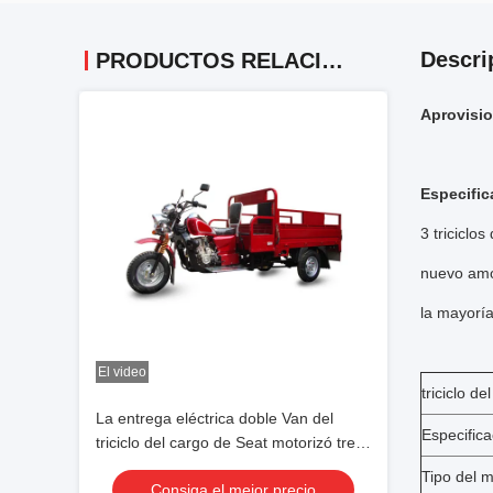
Descri
PRODUCTOS RELACIONADOS
Aprovisio
Especific
3 triciclo
nuevo amor
la mayoría
El video
triciclo d
La entrega eléctrica doble Van del
Especifica
triciclo del cargo de Seat motorizó tres
rodados
Tipo del m
Consiga el mejor precio