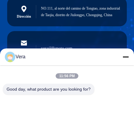
NO.111, al norte del camino de Tongtao, zona industrial
de Taojia, distrito de Jiulongpo, Chongqing, China
Dirección
vera@lkmoto.com
El correo
electrónico
Vera
11:56 PM
0086-15823905611
Good day, what product are you looking for?
Teléfono
Chongqing Longkang Motorcycle Co., Ltd.