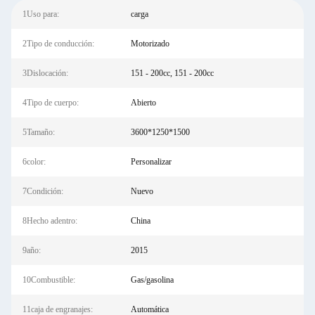
1Uso para:
carga
2Tipo de conducción:
Motorizado
3Dislocación:
151 - 200cc, 151 - 200cc
4Tipo de cuerpo:
Abierto
5Tamaño:
3600*1250*1500
6color:
Personalizar
7Condición:
Nuevo
8Hecho adentro:
China
9año:
2015
10Combustible:
Gas/gasolina
11caja de engranajes:
Automática