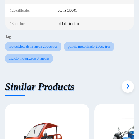
12certificado:
ccc ISO9001
13nombre:
bici del triciclo
Tags:
motocicleta de la rueda 250cc tres
policía motorizado 250cc tres
triciclo motorizado 3 ruedas
Similar Products