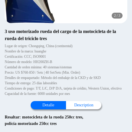
2
/
3
3 uso motorizado rueda del cargo de la motocicleta de la
rueda del triciclo tres
Lugar de origen: Chongqing, China (continental)
Nombre de la marca: huanghe
Certificación: CCC; ISO9001
Número de modelo: HH200ZH-B
Cantidad de orden mínima: 40 sistemas/sistemas
Precio: US $760-850 / Sets | 40 Set/Sets (Min. Order)
Detalles de empaquetado: Método del embalaje de la CKD y de SKD
Tiempo de entrega: 25 días laborables
Condiciones de pago: T/T, L/C, D/P D/A, tarjeta de crédito, Western Union, efectivo
Capacidad de la fuente: 6000 unidades por mes
Detalle
Description
Resaltar:
motocicleta de la rueda 250cc tres
,
policía motorizado 250cc tres