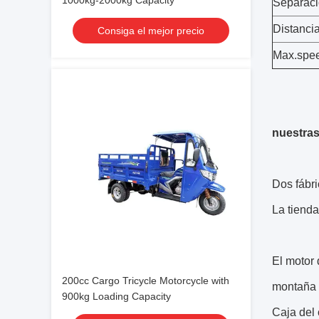
1000kg-2000kg Capacity
Separació
Distancia
Consiga el mejor precio
Max.speed
nuestras
Dos fábri
La tienda
El motor 
200cc Cargo Tricycle Motorcycle with
montaña
900kg Loading Capacity
Caja del