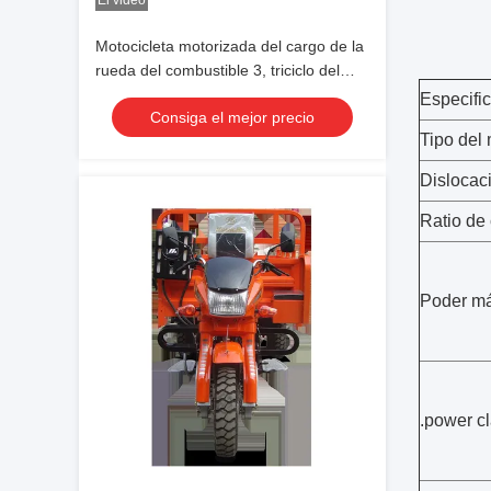
El video
Motocicleta motorizada del cargo de la
rueda del combustible 3, triciclo del
cargo 150CC con la linterna de cristal
Especifi
Consiga el mejor precio
Tipo del 
Dislocaci
Ratio de
Poder má
.power cl