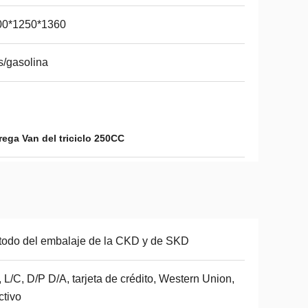
00*1250*1360
/gasolina
rega Van del triciclo 250CC
odo del embalaje de la CKD y de SKD
, L/C, D/P D/A, tarjeta de crédito, Western Union,
ctivo