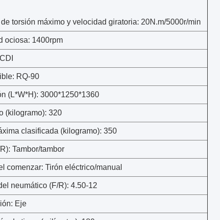
 de torsión máximo y velocidad giratoria: 20N.m/5000r/min
d ociosa: 1400rpm
 CDI
ble: RQ-90
n (L*W*H): 3000*1250*1360
o (kilogramo): 320
xima clasificada (kilogramo): 350
/R): Tambor/tambor
el comenzar: Tirón eléctrico/manual
el neumático (F/R): 4.50-12
ión: Eje