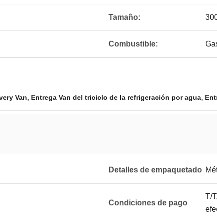
Tamaño:
30
Combustible:
Gas
,
,
ivery Van
Entrega Van del triciclo de la refrigeración por agua
Ent
Detalles de empaquetado
Mét
T/T
Condiciones de pago
efe