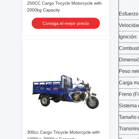
250CC Cargo Tricycle Motorcycle with
2000kg Capacity
Esfuerzo
Consiga el mejor precio
Velocida
Ignición:
Combusti
Dimensió
Peso net
Carga má
Freno (F
Sistema 
Tamaño d
Transmis
300cc Cargo Tricycle Motorcycle with